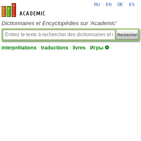
RU
EN
DE
ES
fr-academic.com
Dictionnaires et Encyclopédies sur 'Academic'
Recherche!
interprétations
traductions
livres
Игры ⚽