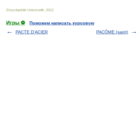
Encyclopédie Universelle
.
2012
.
Игры ⚽
Поможем написать курсовую
PACTE D’ACIER
PACÔME (saint)