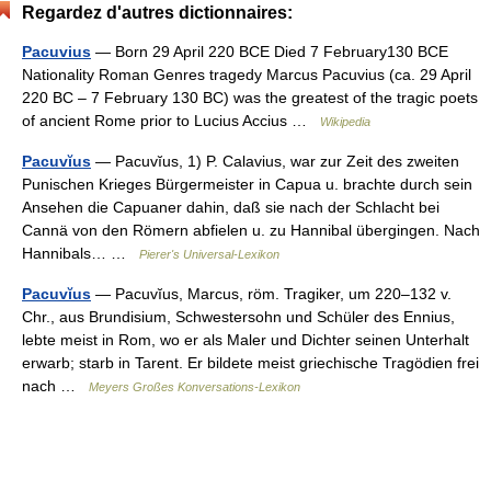
Regardez d'autres dictionnaires:
Pacuvius
— Born 29 April 220 BCE Died 7 February130 BCE
Nationality Roman Genres tragedy Marcus Pacuvius (ca. 29 April
220 BC – 7 February 130 BC) was the greatest of the tragic poets
of ancient Rome prior to Lucius Accius …
Wikipedia
Pacuvĭus
— Pacuvĭus, 1) P. Calavius, war zur Zeit des zweiten
Punischen Krieges Bürgermeister in Capua u. brachte durch sein
Ansehen die Capuaner dahin, daß sie nach der Schlacht bei
Cannä von den Römern abfielen u. zu Hannibal übergingen. Nach
Hannibals… …
Pierer's Universal-Lexikon
Pacuvĭus
— Pacuvĭus, Marcus, röm. Tragiker, um 220–132 v.
Chr., aus Brundisium, Schwestersohn und Schüler des Ennius,
lebte meist in Rom, wo er als Maler und Dichter seinen Unterhalt
erwarb; starb in Tarent. Er bildete meist griechische Tragödien frei
nach …
Meyers Großes Konversations-Lexikon