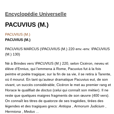
Encyclopédie Universelle
PACUVIUS (M.)
PACUVIUS (M.)
PACUVIUS (M.)
PACUVIUS MARCUS (\PACUVIUS (M.) 220 env.-env. \PACUVIUS
(M.) 130)
Né à Brindes vers \PACUVIUS (M.) 220, selon Cicéron, neveu et
élève d’Ennius, qui l’emmena à Rome, Pacuvius fut à la fois
peintre et poète tragique; sur la fin de sa vie, il se retira à Tarente,
où il mourut. En tant qu’auteur dramatique Pacuvius eut, de son
vivant, un succès considérable; Cicéron le met au premier rang et
Horace le qualifiait de
doctus
(celui qui connaît son métier). Il ne
reste que quelques maigres fragments de son œuvre (400 vers).
On connaît les titres de quatorze de ses tragédies, tirées des
légendes et des tragiques grecs:
Antiopa
,
Armorum Judicium
,
Hermiona
,
Medus
...