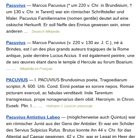
Pacuvius
— Marcus Pacuvius (* um 220 v. Chr. in Brundisium; †
um 130 v. Chr. in Tarent) war ein römischer Schriftsteller und
Maler. Pacuvius Familienname (nomen gentile) deutet auf eine
oskische Herkunft. Er soll Neffe des Ennius gewesen sein, einer
anderen …
Deutsch Wikipedia
Pacuvius
— Marcus Pacuvius (v. 220 v. 130 av. J. C.), né à
Brindes, est l un des plus grands auteurs tragiques de la Rome
antique, juste derrière Lucius Accius. Il est également peintre, une
de ses œuvres étant dans le temple d Hercule au forum Boarium.
… …
Wikipédia en Français
PACUVIUS
— I. PACUVIUS Brundusinus poeta, Tragoediarum
scriptor, A. 600. Urb. Cond. Ennii poetae ex sorore nepos. Romae
picturam exercuit, ac fabulas venditavit: Inde Tarentum
transgressus, prope nonagenarius diem obiit. Hieronym. in Chron.
Euseb. Plin. l.… …
Hofmann J. Lexicon universale
Pacuvius Antistius Labeo
— (möglicherweise auch Quintus) war
ein römischer Jurist aus der Gens der Antistier. Er war ein Schüler
des Servius Sulpicius Rufus. Brutus konnte ihn 44 v. Chr. für das
Attentat auf Caesar gewinnen. 42 v. Chr. war er Legat im Heer der